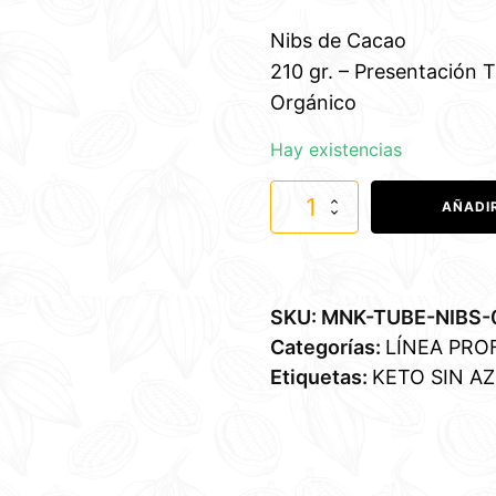
Nibs de Cacao
210 gr. – Presentación 
Orgánico
Hay existencias
Nibs
AÑADI
de
Cacao
orgánico
cantidad
SKU:
MNK-TUBE-NIBS-
Categorías:
LÍNEA PRO
Etiquetas:
KETO SIN A