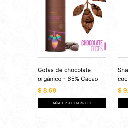
Gotas de chocolate
Sna
orgánico - 65% Cacao
coc
$
8.69
$
9
AÑADIR AL CARRITO