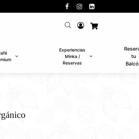
Reser
Experiencias
afé
tu
Minka /
emium
Reservas
Balcó
rgánico