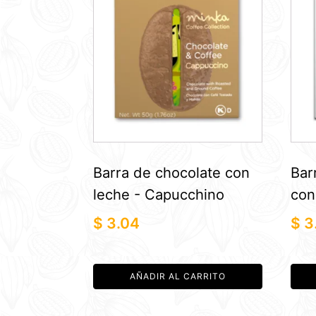
Barra de chocolate con
Bar
leche - Capucchino
con
$
3.04
$
3
AÑADIR AL CARRITO