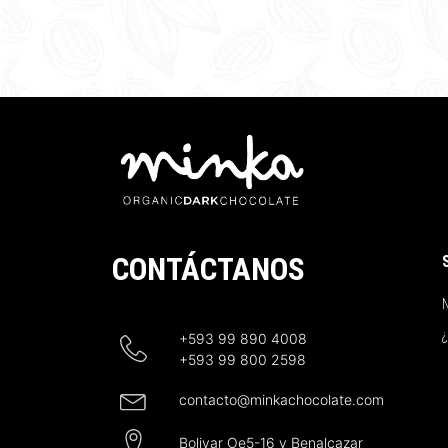
CONTÁCTANOS
N
+593 99 890 4008
+593 99 800 2598
contacto@minkachocolate.com
Bolivar Oe5-16 y Benalcazar