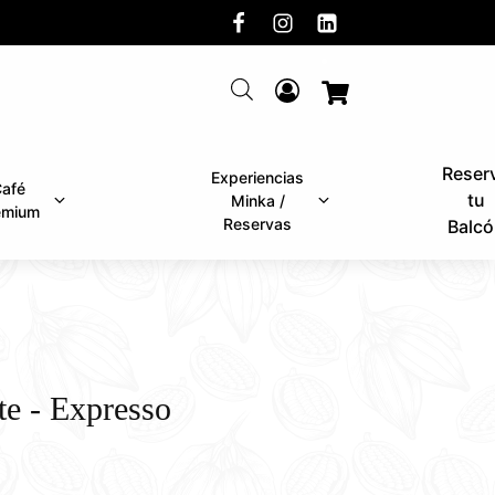
Reser
Experiencias
afé
tu
Minka /
emium
Reservas
Balcó
te - Expresso