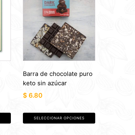
tiene
múltiples
variantes.
Las
opciones
se
pueden
elegir
en
Barra de chocolate puro
la
keto sin azúcar
página
de
$
6.80
producto
SELECCIONAR OPCIONES