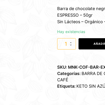
Barra de chocolate neg
ESPRESSO – 50gr
Sin Lácteos – Orgánico –
Hay existencias
Barra
AÑADI
de
chocolate
-
Expresso
cantidad
SKU:
MNK-COF-BAR-EX
Categorías:
BARRA DE
CAFÉ
Etiqueta:
KETO SIN AZ