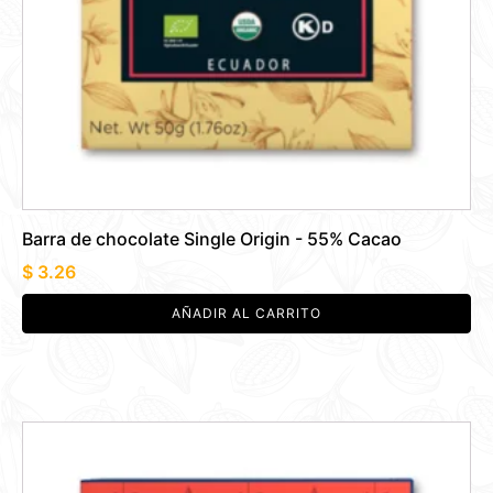
Barra de chocolate Single Origin - 55% Cacao
$
3.26
AÑADIR AL CARRITO