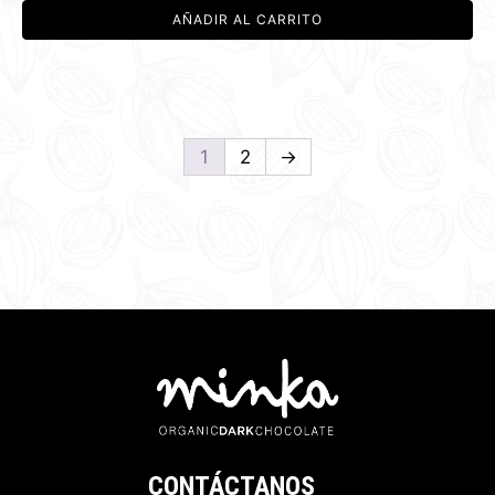
AÑADIR AL CARRITO
1
2
→
CONTÁCTANOS