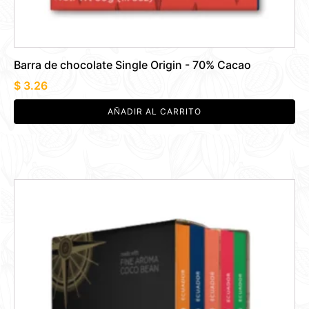
Barra de chocolate Single Origin - 70% Cacao
$
3.26
AÑADIR AL CARRITO