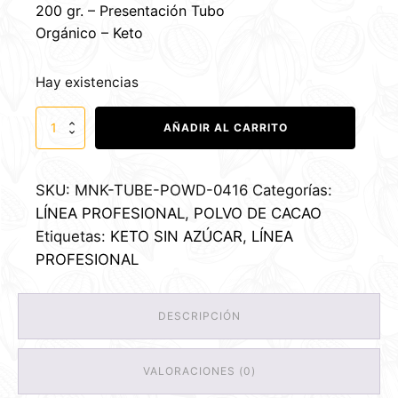
200 gr. – Presentación Tubo
Orgánico – Keto
Hay existencias
Polvo
AÑADIR AL CARRITO
de
Cacao
Orgánico
cantidad
SKU:
MNK-TUBE-POWD-0416
Categorías:
LÍNEA PROFESIONAL
,
POLVO DE CACAO
Etiquetas:
KETO SIN AZÚCAR
,
LÍNEA
PROFESIONAL
DESCRIPCIÓN
VALORACIONES (0)