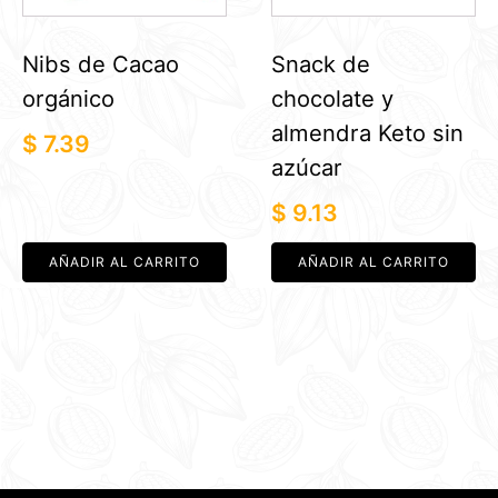
Nibs de Cacao
Snack de
orgánico
chocolate y
almendra Keto sin
$
7.39
azúcar
$
9.13
AÑADIR AL CARRITO
AÑADIR AL CARRITO