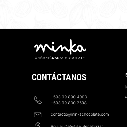
CONTÁCTANOS
N
+593 99 890 4008
+593 99 800 2598
contacto@minkachocolate.com
Bolivar Oe5-16 y Benalcazar