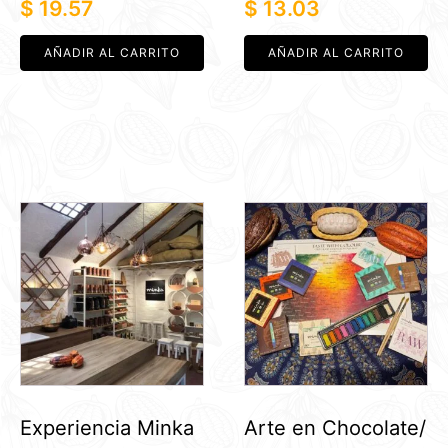
$
19.57
$
13.03
AÑADIR AL CARRITO
AÑADIR AL CARRITO
Este
producto
tiene
múltiples
variantes.
Las
opciones
se
pueden
Experiencia Minka
Arte en Chocolate/
elegir