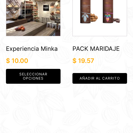
tiene
múltiples
variantes.
Las
opciones
se
pueden
Experiencia Minka
PACK MARIDAJE
elegir
$
10.00
$
19.57
en
la
SELECCIONAR
página
OPCIONES
AÑADIR AL CARRITO
de
producto