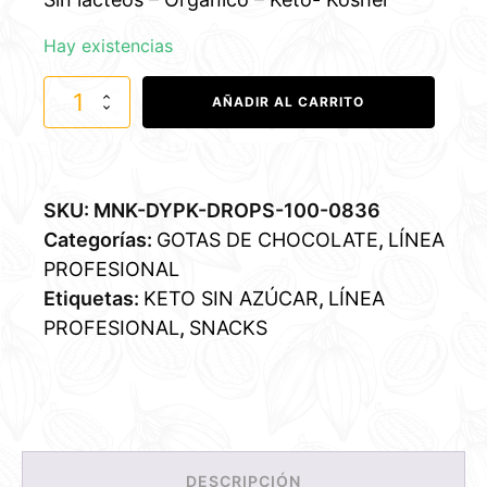
Hay existencias
Gotas
AÑADIR AL CARRITO
de
chocolate
orgánico
-
100%
SKU:
MNK-DYPK-DROPS-100-0836
Cacao
cantidad
Categorías:
GOTAS DE CHOCOLATE
,
LÍNEA
PROFESIONAL
Etiquetas:
KETO SIN AZÚCAR
,
LÍNEA
PROFESIONAL
,
SNACKS
DESCRIPCIÓN