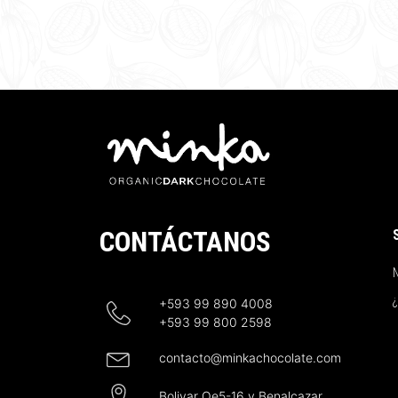
CONTÁCTANOS
N
+593 99 890 4008
+593 99 800 2598
contacto@minkachocolate.com
Bolivar Oe5-16 y Benalcazar