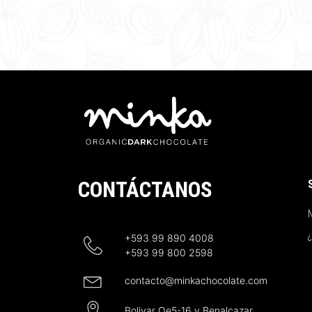
CONTÁCTANOS
N
+593 99 890 4008
+593 99 800 2598
contacto@minkachocolate.com
Bolivar Oe5-16 y Benalcazar