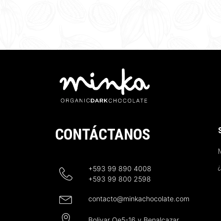
CONTÁCTANOS
N
+593 99 890 4008
+593 99 800 2598
contacto@minkachocolate.com
Bolivar Oe5-16 y Benalcazar