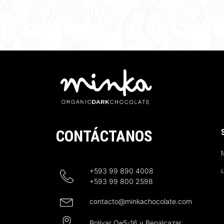
CONTÁCTANOS
N
+593 99 890 4008
+593 99 800 2598
contacto@minkachocolate.com
Bolivar Oe5-16 y Benalcazar