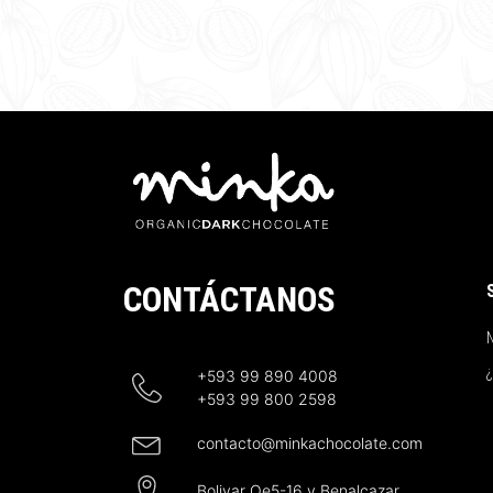
CONTÁCTANOS
N
+593 99 890 4008
+593 99 800 2598
contacto@minkachocolate.com
Bolivar Oe5-16 y Benalcazar