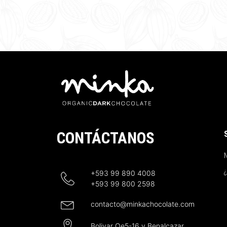
CONTÁCTANOS
N
+593 99 890 4008
+593 99 800 2598
contacto@minkachocolate.com
Bolivar Oe5-16 y Benalcazar